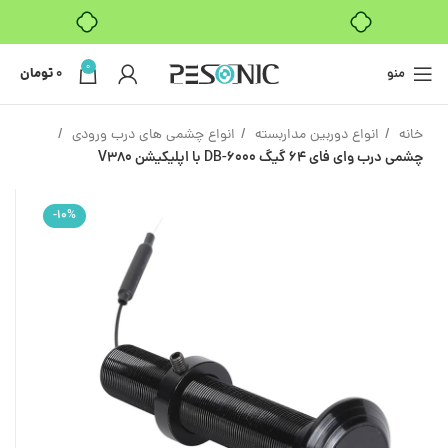
بدون ضامن، بدون سود
0
منو
0
تومان
خانه
انواع دوربین مداربسته
انواع چشمی های درب ورودی
چشمی درب وای فای 64 گیگ DB-6000 با اپلیکیشن V380
-10%