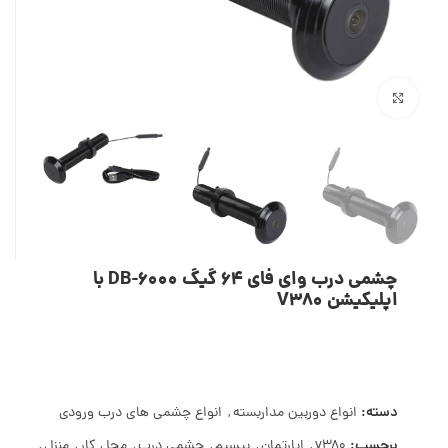
بزرگنمایی تصویر
چشمی درب وای فای 64 گیگ DB-6000 با
اپلیکیشن V380
دسته:
انواع دوربین مداربسته
,
انواع چشمی های درب ورودی
برچسب:
v380
,
اپارتمان
,
بیسیم
,
چشمی درب
,
محل کار
,
منزل
,