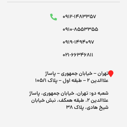
0912-1483357
0910-8553355
0919-1494097
021-66346811
تهران – خیابان جمهوری – پاساژ
علاالدین ۲ – طبقه اول – پلاک 105/1
شعبه دو: تهران، خیابان جمهوری، پاساژ
علاالدین ۲، طبقه همکف، نبش خیابان
شیخ هادی، پلاک 38