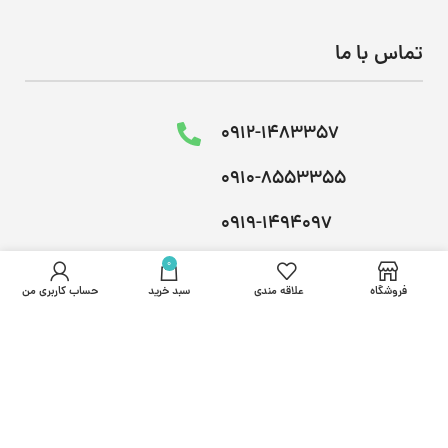
تماس با ما
0912-1483357
0910-8553355
0919-1494097
021-66346811
0
فروشگاه
علاقه مندی
سبد خرید
حساب کاربری من
تهران – خیابان جمهوری – پاساژ
علاالدین ۲ – طبقه اول – پلاک 105/1
شعبه دو: تهران، خیابان جمهوری، پاساژ
علاالدین ۲، طبقه همکف، نبش خیابان