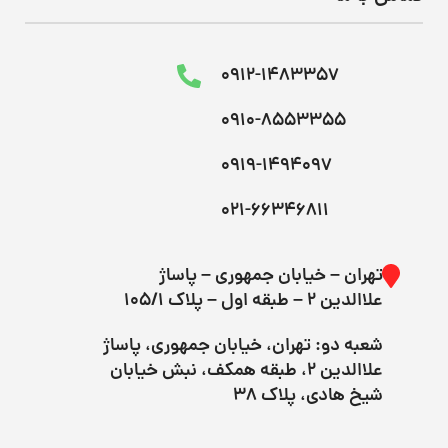
0912-1483357
0910-8553355
0919-1494097
021-66346811
تهران – خیابان جمهوری – پاساژ
علاالدین ۲ – طبقه اول – پلاک 105/1
شعبه دو: تهران، خیابان جمهوری، پاساژ
علاالدین ۲، طبقه همکف، نبش خیابان
شیخ هادی، پلاک 38