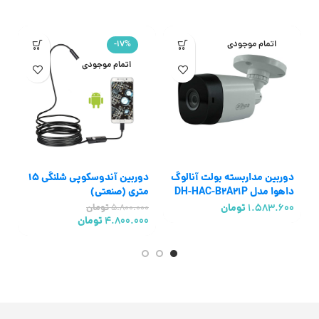
اتمام موجودی
-17%
اتمام موجودی
دوربین مداربسته بولت آنالوگ
دوربین آندوسکوپی شلنگی 15
داهوا مدل DH-HAC-B2A21P
متری (صنعتی)
م
1.583.600
تومان
5.800.000
تومان
0
4.800.000
تومان
0