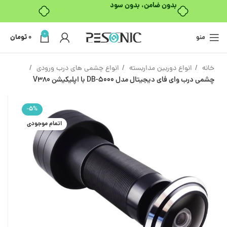
بدون ضامن، بدون سود
0
منو
0
تومان
خانه
انواع دوربین مداربسته
انواع چشمی های درب ورودی
چشمی درب وای فای دیجیتال مدل DB-5000 با اپلیکیشن V380
-5%
اتمام موجودی