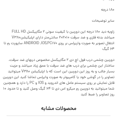
۱۸۰ درجه
سایر توضیحات
زاویه دید ۱۸۰ درجه این دوربین با کیفیت سونی ۲ مگاپیکسل FULL HD
میباشد بدنه فلزی و ضد سرقت ۱۰×۲×۲ سانتی‌متر دارای اپلیکیشنV۳۸۰
انتقال تصویر به صورت واریرلس بر روی ANDROID ,IOS,PC۱۷۰ ساپورت رم تا
۶۴ گیگ
دوربین چشمی درب فول اچ دی 2 مگاپیکسل مخصوص دربهای ضد سرقت،
ساختار این چشمی برای درب های ضد سرقت با عمق زیاد میباشد و مزیت
بسیار جالب و به روز این دوربین این است که با اپلیکیشن V380 میتوانید
تصاویر را در گوشی خود یا کامپیوتر به صورت وایرلس تماشا کنید این دوربین
قابل نمایش بر روی سیستم عامل های اندروید و IOS و PC را دارد و همچنین
شما میتوانید به دوربین رم میکرو اس دی تا 64 گیگ وصل کنید و تا حدود 10
روز تصاویر را ضبط کنید
محصولات مشابه