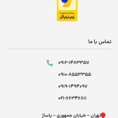
تماس با ما
0912-1483357
0910-8553355
0919-1494097
021-66346811
تهران – خیابان جمهوری – پاساژ