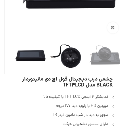
بزرگنمایی تصویر
چشمی درب دیجیتال فول اچ دی مانیتوردار
BLACK مدل TFT4LCD
نمایشگر 4 اینچی TFT LCD با کیفیت بالا
دوربین HD با زاویه دید 170 درجه
مجهز به دید در شب مادون قرمز IR
دارای سنسور تشخیص حرکت