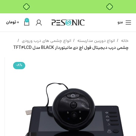
بدون ضامن، بدون سود
0
منو
0
تومان
خانه
انواع دوربین مداربسته
انواع چشمی های درب ورودی
چشمی درب دیجیتال فول اچ دی مانیتوردار BLACK مدل TFT4LCD
-8%