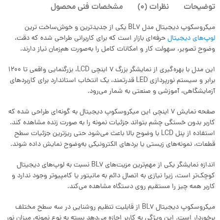
توضیحات
نظرات (0)
مشخصات فنی محصول
میکروسکوپ دیجیتال مدل BL7 یکی از جدیدترین و خوش‌ساخت‌ ترین
لوپ‌های دیجیتال
حرفه‌ای بازار است که برای کاربرانی طراحی شده که دقت،
وضوح تصویر، سهولت کار و امکانات کامل را به‌صورت هم‌زمان نیاز دارند.
این مدل با بهره‌گیری از نمایشگر بزرگ ۷ اینچی LCD، بزرگنمایی واقعی تا 1200
برابر و سیستم نورپردازی LED قدرتمند، یک انتخاب استاندارد برای کاربردهای
آزمایشگاهی، آموزشی و صنعتی به شمار می‌رود.
صفحه‌ نمایش ۷ اینچی این میکروسکوپ دیجیتال به‌ گونه‌ای طراحی شده که
کاربر بدون خستگی چشم بتواند جزئیات نمونه را به‌ صورت زنده مشاهده کند.
استفاده از پنل LCD با وضوح بالا باعث می‌شود حتی ریزترین جزئیات سطح
قطعات، نمونه‌های زیستی یا بردهای الکترونیکی به‌وضوح نمایش داده شوند.
اندازه نمایشگر یکی از مهم‌ترین مزیت‌های BL7 نسبت به لوپ‌های دیجیتال
کوچک‌تر است، زیرا نیازی به اتصال دائم به مانیتور یا کامپیوتر وجود ندارد و
کاربر همه چیز را مستقیم روی دستگاه مشاهده می‌کند.
میکروسکوپ دیجیتال BL7 از قابلیت تنظیم روشنایی در سه سطح مختلف
برخوردار است. این ویژگی به کاربر اجازه می‌دهد بسته به نوع نمونه، میزان نور