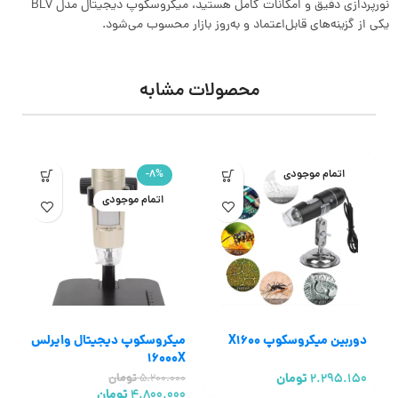
نورپردازی دقیق و امکانات کامل هستید، میکروسکوپ دیجیتال مدل BL7
یکی از گزینه‌های قابل‌اعتماد و به‌روز بازار محسوب می‌شود.
محصولات مشابه
اتمام موجودی
-8%
اتمام موجودی
دوربین میکروسکوپ X1600
میکروسکوپ دیجیتال وایرلس
ل
16000X
0X
2.295.150
تومان
0
5.200.000
تومان
4.800.000
تومان