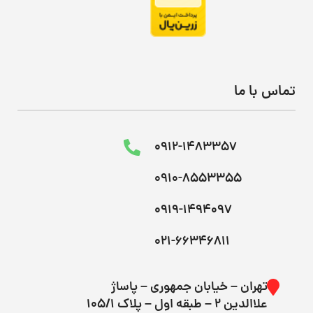
تماس با ما
0912-1483357
0910-8553355
0919-1494097
021-66346811
تهران – خیابان جمهوری – پاساژ
علاالدین ۲ – طبقه اول – پلاک 105/1