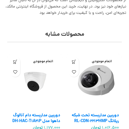
از محصولات الکترونیکی و دیجیتالی است که می‌توان در آن به دنبال سایر
نیازهای خود نیز بود. در نهایت، خرید این محصول از فروشگاه اینترنتی مالکد،
تجربه‌ای امن، راحت و با کیفیت برای خریدار خواهد بود
محصولات مشابه
اتمام موجودی
اتمام موجودی
دوربین مداربسته تحت شبکه
دوربین مداربسته دام آنالوگ
چ
ریلانگ RL-CDN-2213HMP
داهوا مدل DH-HAC-T1A21P
1.016.500
تومان
1.177.000
تومان
0