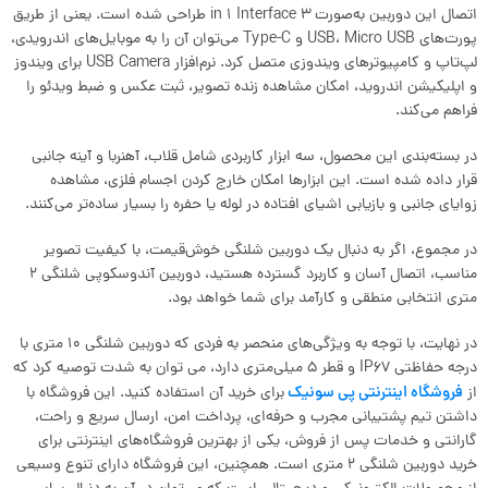
اتصال این دوربین به‌صورت 3 in 1 Interface طراحی شده است. یعنی از طریق
پورت‌های USB، Micro USB و Type-C می‌توان آن را به موبایل‌های اندرویدی،
لپ‌تاپ و کامپیوترهای ویندوزی متصل کرد. نرم‌افزار USB Camera برای ویندوز
و اپلیکیشن اندروید، امکان مشاهده زنده تصویر، ثبت عکس و ضبط ویدئو را
فراهم می‌کند.
در بسته‌بندی این محصول، سه ابزار کاربردی شامل قلاب، آهنربا و آینه جانبی
قرار داده شده است. این ابزارها امکان خارج کردن اجسام فلزی، مشاهده
زوایای جانبی و بازیابی اشیای افتاده در لوله یا حفره را بسیار ساده‌تر می‌کنند.
در مجموع، اگر به دنبال یک دوربین شلنگی خوش‌قیمت، با کیفیت تصویر
مناسب، اتصال آسان و کاربرد گسترده هستید، دوربین آندوسکوپی شلنگی 2
متری انتخابی منطقی و کارآمد برای شما خواهد بود.
در نهایت، با توجه به ویژگی‌های منحصر به فردی که دوربین شلنگی 10 متری با
درجه حفاظتی IP67 و قطر 5 میلی‌متری دارد، می توان به شدت توصیه کرد که
فروشگاه اینترنتی پی سونیک
از
برای خرید آن استفاده کنید. این فروشگاه با
داشتن تیم پشتیبانی مجرب و حرفه‌ای، پرداخت امن، ارسال سریع و راحت،
گارانتی و خدمات پس از فروش، یکی از بهترین فروشگاه‌های اینترنتی برای
خرید دوربین شلنگی 2 متری است. همچنین، این فروشگاه دارای تنوع وسیعی