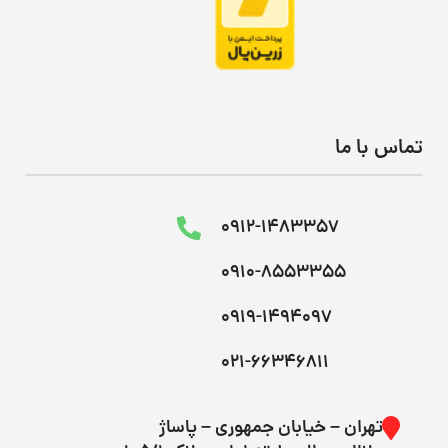
تماس با ما
0912-1483357
0910-8553355
0919-1494097
021-66346811
تهران – خیابان جمهوری – پاساژ