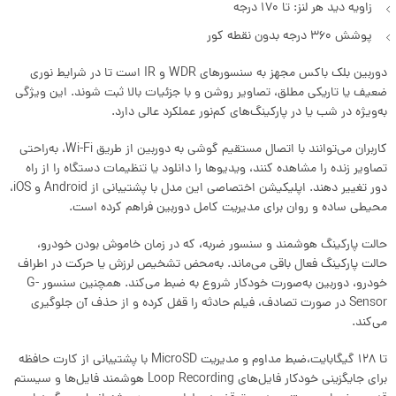
زاویه دید هر لنز: تا ۱۷۰ درجه
پوشش ۳۶۰ درجه بدون نقطه کور
دوربین بلک باکس مجهز به سنسورهای WDR و IR است تا در شرایط نوری
ضعیف یا تاریکی مطلق، تصاویر روشن و با جزئیات بالا ثبت شوند. این ویژگی
به‌ویژه در شب یا در پارکینگ‌های کم‌نور عملکرد عالی دارد.
کاربران می‌توانند با اتصال مستقیم گوشی به دوربین از طریق Wi-Fi، به‌راحتی
تصاویر زنده را مشاهده کنند، ویدیوها را دانلود یا تنظیمات دستگاه را از راه
دور تغییر دهند. اپلیکیشن اختصاصی این مدل با پشتیبانی از Android و iOS،
محیطی ساده و روان برای مدیریت کامل دوربین فراهم کرده است.
حالت پارکینگ هوشمند و سنسور ضربه، که در زمان خاموش بودن خودرو،
حالت پارکینگ فعال باقی می‌ماند. به‌محض تشخیص لرزش یا حرکت در اطراف
خودرو، دوربین به‌صورت خودکار شروع به ضبط می‌کند. همچنین سنسور G-
Sensor در صورت تصادف، فیلم حادثه را قفل کرده و از حذف آن جلوگیری
می‌کند.
با پشتیبانی از کارت حافظه MicroSD تا 128 گیگابایت،ضبط مداوم و مدیریت
هوشمند فایل‌ها و سیستم Loop Recording برای جایگزینی خودکار فایل‌های