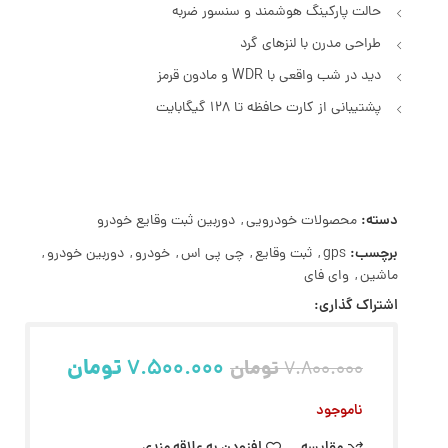
حالت پارکینگ هوشمند و سنسور ضربه
طراحی مدرن با لنزهای گرد
دید در شب واقعی با WDR و مادون قرمز
پشتیبانی از کارت حافظه تا 128 گیگابایت
دسته:
محصولات خودرویی
,
دوربین ثبت وقایع خودرو
برچسب:
gps
,
ثبت وقایع
,
چی پی اس
,
خودرو
,
دوربین خودرو
,
ماشین
,
وای فای
اشتراک گذاری:
7.500.000
تومان
تومان
7.800.000
ناموجود