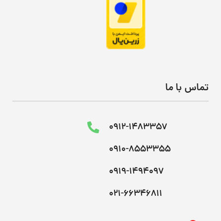
تماس با ما
0912-1483357
0910-8553355
0919-1494097
021-66346811