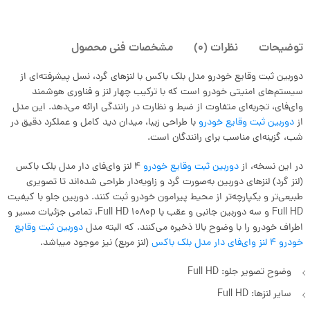
توضیحات
نظرات (0)
مشخصات فنی محصول
دوربین ثبت وقایع خودرو مدل بلک باکس با لنزهای گرد، نسل پیشرفته‌ای از
سیستم‌های امنیتی خودرو است که با ترکیب چهار لنز و فناوری هوشمند
وای‌فای، تجربه‌ای متفاوت از ضبط و نظارت در رانندگی ارائه می‌دهد. این مدل
از
دوربین ثبت وقایع خودرو
با طراحی زیبا، میدان دید کامل و عملکرد دقیق در
شب، گزینه‌ای مناسب برای رانندگان است.
در این نسخه، از
دوربین ثبت وقایع خودرو
4 لنز وای‌فای دار مدل بلک باکس
(لنز گرد) لنزهای دوربین به‌صورت گرد و زاویه‌دار طراحی شده‌اند تا تصویری
طبیعی‌تر و یکپارچه‌تر از محیط پیرامون خودرو ثبت کنند. دوربین جلو با کیفیت
Full HD و سه دوربین جانبی و عقب با Full HD 1080p، تمامی جزئیات مسیر و
اطراف خودرو را با وضوح بالا ذخیره می‌کنند. که البته مدل
دوربین ثبت وقایع
خودرو 4 لنز وای‌فای دار مدل بلک باکس
(لنز مربع) نیز موجود میباشد.
وضوح تصویر جلو: Full HD
سایر لنزها: Full HD