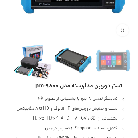
بزرگنمایی تصویر
تستر دوربین مداربسته مدل 9800-pro
نمایشگر لمسی 7 اینچ با پشتیبانی از تصویر 4K
تست و نمایش دوربین‌های IP، آنالوگ و HD تا 8 مگاپیکسل
پشتیبانی از H.265، H.264، AHD، TVI، CVI، SDI
کنترل، ضبط و Snapshot از تصاویر دوربین