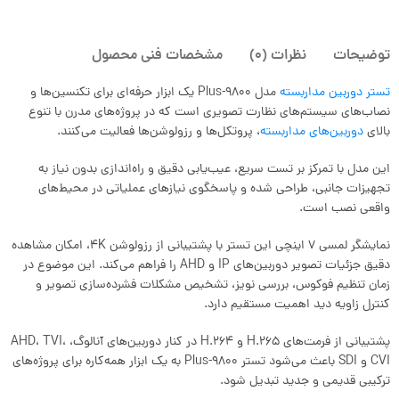
توضیحات
نظرات (0)
مشخصات فنی محصول
تستر دوربین مداربسته
مدل 9800-Plus یک ابزار حرفه‌ای برای تکنسین‌ها و
نصاب‌های سیستم‌های نظارت تصویری است که در پروژه‌های مدرن با تنوع
بالای
دوربین‌های مداربسته
، پروتکل‌ها و رزولوشن‌ها فعالیت می‌کنند.
این مدل با تمرکز بر تست سریع، عیب‌یابی دقیق و راه‌اندازی بدون نیاز به
تجهیزات جانبی، طراحی شده و پاسخگوی نیازهای عملیاتی در محیط‌های
واقعی نصب است.
نمایشگر لمسی 7 اینچی این تستر با پشتیبانی از رزولوشن 4K، امکان مشاهده
دقیق جزئیات تصویر دوربین‌های IP و AHD را فراهم می‌کند. این موضوع در
زمان تنظیم فوکوس، بررسی نویز، تشخیص مشکلات فشرده‌سازی تصویر و
کنترل زاویه دید اهمیت مستقیم دارد.
پشتیبانی از فرمت‌های H.265 و H.264 در کنار دوربین‌های آنالوگ، AHD، TVI،
CVI و SDI باعث می‌شود تستر 9800-Plus به یک ابزار همه‌کاره برای پروژه‌های
ترکیبی قدیمی و جدید تبدیل شود.