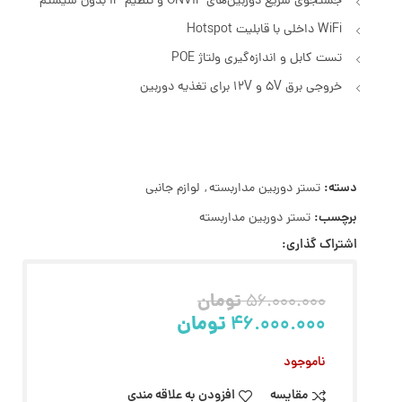
جستجوی سریع دوربین‌های ONVIF و تنظیم IP بدون سیستم
WiFi داخلی با قابلیت Hotspot
تست کابل و اندازه‌گیری ولتاژ POE
خروجی برق 5V و 12V برای تغذیه دوربین
دسته:
تستر دوربین مداربسته
,
لوازم جانبی
برچسب:
تستر دوربین مداربسته
اشتراک گذاری:
تومان
56.000.000
46.000.000
تومان
ناموجود
مقایسه
افزودن به علاقه مندی