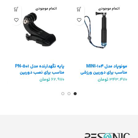
اتمام موجودی
اتمام موجودی
مونوپاد مدل MINI-104
پایه نگهدارنده مدل PN-501
مناسب برای دوربین ورزشی
مناسب برای نصب دوربین
ب
گوپرو
ورزشی گوپرو
343.470
تومان
62.970
تومان
0