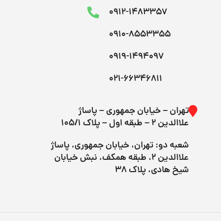
0912-1483357
0910-8553355
0919-1494097
021-66346811
تهران – خیابان جمهوری – پاساژ
علاالدین ۲ – طبقه اول – پلاک 105/1
شعبه دو: تهران، خیابان جمهوری، پاساژ
علاالدین ۲، طبقه همکف، نبش خیابان
شیخ هادی، پلاک 38