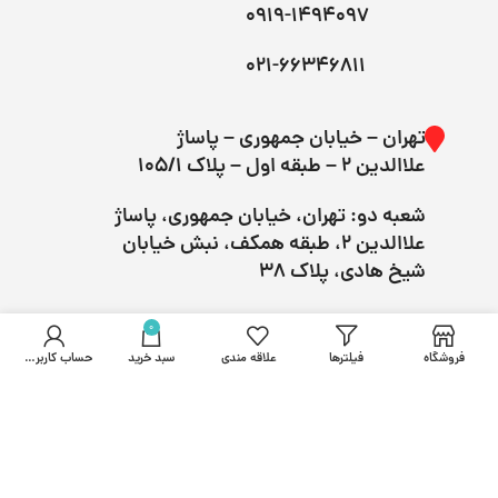
0919-1494097
021-66346811
تهران – خیابان جمهوری – پاساژ
علاالدین ۲ – طبقه اول – پلاک 105/1
شعبه دو: تهران، خیابان جمهوری، پاساژ
علاالدین ۲، طبقه همکف، نبش خیابان
شیخ هادی، پلاک 38
0
فروشگاه
فیلترها
علاقه مندی
سبد خرید
حساب کاربری من
تمام حقوق برای
پیسونیک
محفوظ است.