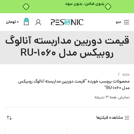
بدون ضامن، بدون سود
0
منو
0
تومان
قیمت دوربین مداربسته آنالوگ
روبیکس مدل RU-1060
خانه
محصولات برچسب خورده “قیمت دوربین مداربسته آنالوگ روبیکس
مدل RU-1060”
نمایش همه 3 نتیجه
مشاهده فیلترها