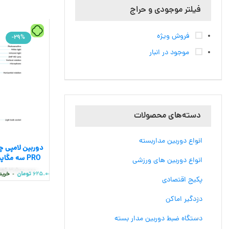
فیلتر موجودی و حراج
فروش ویژه
-29%
موجود در انبار
دسته‌های محصولات
انواع دوربین مداربسته
PRO سه مگ
انواع دوربین های ورزشی
برند o
3.500.000
توم
625.000
تومان
625.000
تومان
•
خرید قسطی با ترب‌پی بدون کارمزد
هر قسط
•
خرید ق
پکیج اقتصادی
دزدگیر اماکن
دستگاه ضبط دوربین مدار بسته