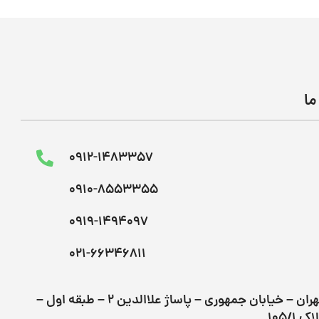
ما
0912-1483357
0910-8553355
0919-1494097
021-66346811
تهران – خیابان جمهوری – پاساژ علاالدین ۲ – طبقه اول –
اک 105/1