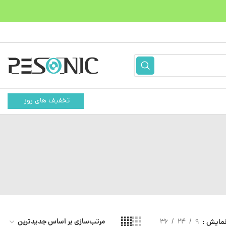
تخفیف های روز
مایش
9
24
36