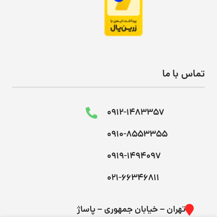
تماس با ما
0912-1483357
0910-8553355
0919-1494097
021-66346811
تهران – خیابان جمهوری – پاساژ