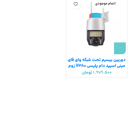
اتمام موجودی
دوربین بیسیم تحت شبکه وای فای
مینی اسپید دام پلیسی V380 زوم
دار دید در شب رنگی
1.979.500
تومان