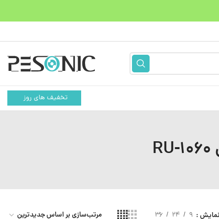
تخفیف های روز
R
مایش
9
24
36