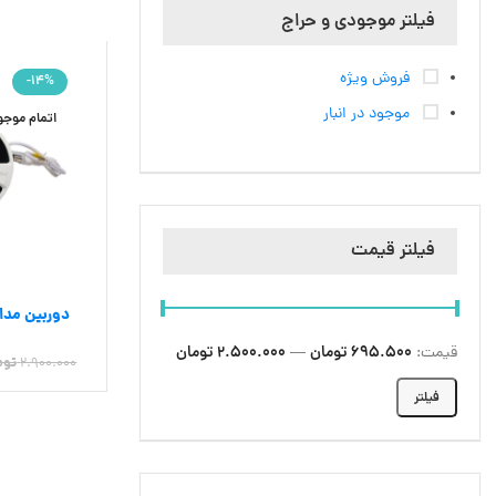
فیلتر موجودی و حراج
فروش ویژه
-14%
موجود در انبار
اتمام موج
فیلتر قیمت
اط
دوربین مداربسته 
695.500 تومان
2.500.000 تومان
قیمت:
—
2.900.000
توم
فیلتر