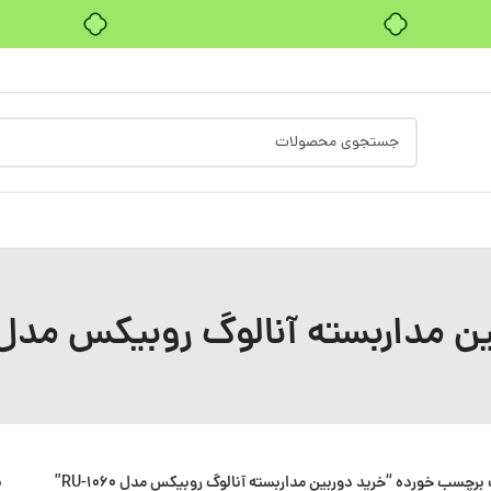
بدون ضامن، بدون سود
 مداربسته آنالوگ روبیکس مدل U-1060
چسب خورده “خرید دوربین مداربسته آنالوگ روبیکس مدل RU-1060”
ن