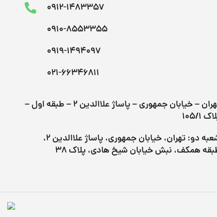
0912-1483357
0910-8553355
0919-1494097
021-66346811
تهران – خیابان جمهوری – پاساژ علاالدین ۲ – طبقه اول –
اک 105/1
شعبه دو: تهران، خیابان جمهوری، پاساژ علاالدین ۲،
بقه همکف، نبش خیابان شیخ هادی، پلاک 38