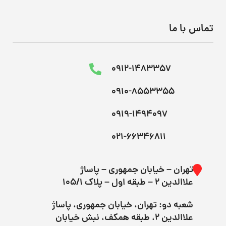
تماس با ما
0912-1483357
0910-8553355
0919-1494097
021-66346811
تهران – خیابان جمهوری – پاساژ
علاالدین ۲ – طبقه اول – پلاک 105/1
شعبه دو: تهران، خیابان جمهوری، پاساژ
علاالدین ۲، طبقه همکف، نبش خیابان